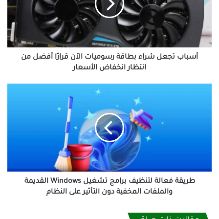
رسوميات
الآن
قرارًا
أفضل
من
انتظار
أسباب تجعل شراء بطاقة رسوميات الآن قرارًا أفضل من
انخفاض
انتظار انخفاض الأسعار
الأسعار
طريقة
فعالة
لتنظيف
برامج
تشغيل
Windows
القديمة
والملفات
المخفية
دون
طريقة فعالة لتنظيف برامج تشغيل Windows القديمة
التأثير
والملفات المخفية دون التأثير على النظام
على
النظام