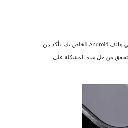
بدءًا من بعض الحلول الأساسية ، يجب عليك أولاً إخراج بطاقة SIM وإعادة إدخالها مرة أخرى في هاتف Android الخاص بك. تأكد من
. أخرج درج بطاقة SIM وأدخله مرة أخرى للتحقق من حل هذه المشكلة على