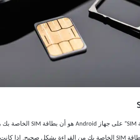
سبب آخر لظهور الخطأ “لا توجد 