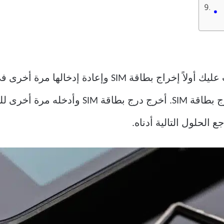
وضع بطاقة SIM بشكل صحيح على درج بطاقة SIM