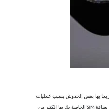
بطاقة SIM” على جهاز Android هو أن بطاقة SIM الخاصة بك ربما بها بعض الخدوش بسبب عمليات
الإدخال المتعددة. هذا يمكن أن يمنع بطاقة SIM الخاصة بك من القراءة بشكل صحيح. إذا كانت بطاقة SIM الخاصة بك بها الكثير من