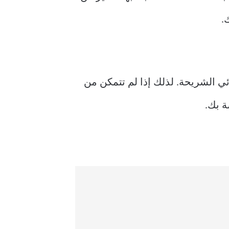
.
اتف Android بتعطيل شبكة بطاقة SIM ، خاصة إذا كنت تستخدم هاتف Android ثنائي الشريحة. لذلك إذا لم تتمكن من