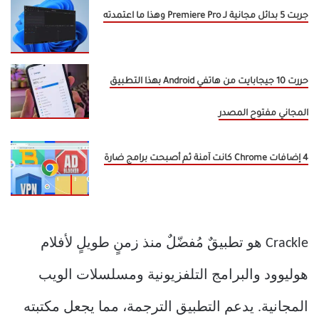
جربت 5 بدائل مجانية لـ Premiere Pro وهذا ما اعتمدته
حررت 10 جيجابايت من هاتفي Android بهذا التطبيق
المجاني مفتوح المصدر
4 إضافات Chrome كانت آمنة ثم أصبحت برامج ضارة
Crackle هو تطبيقٌ مُفضّلٌ منذ زمنٍ طويلٍ لأفلام
هوليوود والبرامج التلفزيونية ومسلسلات الويب
المجانية. يدعم التطبيق الترجمة، مما يجعل مكتبته