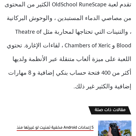
تقدم لعبة OldSchool RuneScape الكثير من المحتوى
من مصاصي الدماء المستبدين ، والوحوش البركانية
، والتنينات التي تحتاجها لمحاربة مثل Theatre of
Blood و Chambers of Xeric ، لقاءات الإغارة. تحتوي
اللعبة على ميزة ألعاب متنقلة عبر الأنظمة ولديها
أكثر من 400 فتحة حساب بنكي إضافية و 8 مهارات
إضافية والكثير غير ذلك.
مقالات ذات صلة
5 إعدادات Android مخفية تمنيت لو غيرتها منذ