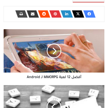
أفضل
12
لعبة
MMORPG
لـ
Android
أفضل 12 لعبة MMORPG لـ Android
ما
هي
خدمات
الائتمان
الخمسة