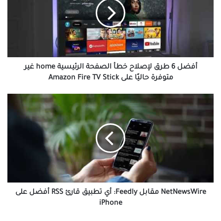
لإصلاح
خطأ
الصفحة
الرئيسية
home
غير
متوفرة
أفضل 6 طرق لإصلاح خطأ الصفحة الرئيسية home غير
حاليًا
متوفرة حاليًا على Amazon Fire TV Stick
على
Amazon
NetNewsWire
Fire
مقابل
TV
Feedly:
Stick
أي
تطبيق
قارئ
RSS
أفضل
على
iPhone
NetNewsWire مقابل Feedly: أي تطبيق قارئ RSS أفضل على
iPhone