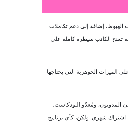
ت الهبوط، إضافة إلى دعم تكاملات
لة تمنح الكاتب سيطرة كاملة على
 المنصات التي يمكن أن تحل محل Substack، مع التركيز على الميزات الجوهرية التي يحتاجها
 أول ما يتبادر إلى ذهنك. يُنشئ المدونون، ومُعدّو البودكاست،
 اشتراك شهري. ولكن، كأي برنامج