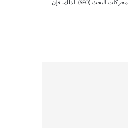
آخر، له بعض العيوب. غالبًا ما يشتكي المستخدمون من رسوم الدفع المرتفعة وضعف تحسين محركات البحث (SEO). لذلك، فإن