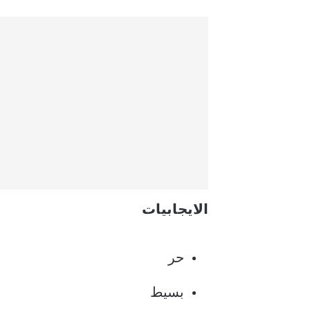
الايجابيات
حر
بسيط