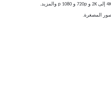
يمكن لـ SSStik أيضًا حفظ مقاطع الفيديو بتنسيق mp4 مع السماح لك باختيار دقة مختلفة ، من 4K إلى 2K و 720p و 1080 p والمزيد.