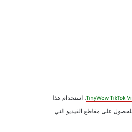
TinyWow TikTok V
. استخدام هذا
يو عبر الإنترنت الذي تريده للحصول على مقاطع الفيديو التي