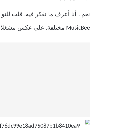
نعم ، أنا أعرف ما تفكر فيه. قلت لل
MusicBee مختلفة. على عكس مشغلات الموسيقى الأخرى ، يحتوي MusicBee على بعض الميزات المفيدة للكتاب المسموع.