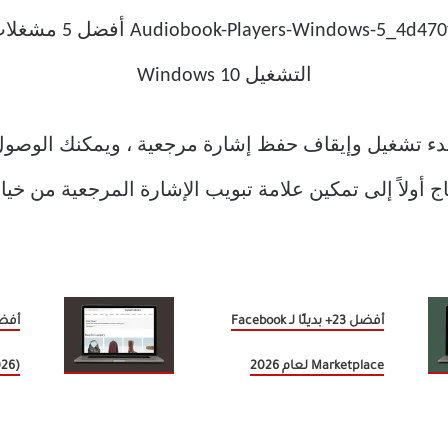
 على Ctrl + D اختصار لبدء تشغيل وإيقاف حفظ إشارة مرجعية ، ويمك
مكين علامة تبويب الإشارة المرجعية من خيار Layout (1) في قائمة التفضيلا
أفضل 23+ بديلًا لـ Facebook
Marketplace لعام 2026
026)