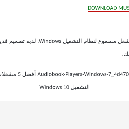
DOWNLOAD MUSI
لا شك أن WorkAudioBook هو أكثر مُشغل 
ك.