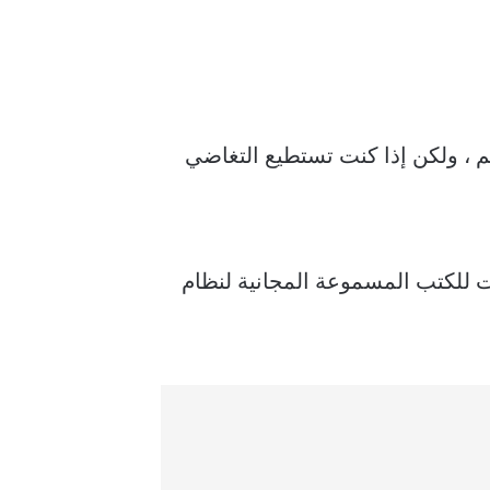
مسموع لنظام التشغيل Windows. لديه تصميم قديم ، ولكن إذا كنت تستطيع التغاضي