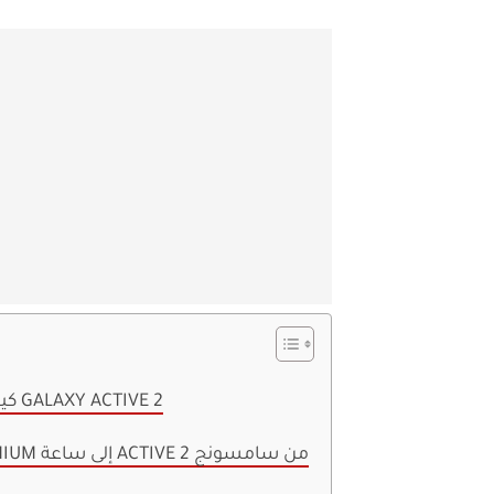
كيفية إضافة أغانٍ بلا إنترنت إلى GALAXY ACTIVE 2
كيفية إضافة SPOTIFY PREMIUM إلى ساعة ACTIVE 2 من سامسونج