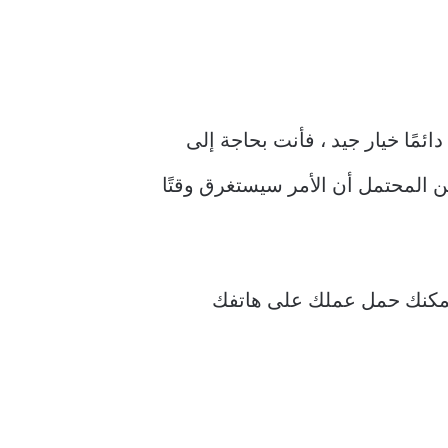
ن إضافة أغانيك المفضلة دون اتصال بالإنترنت إلى ساعة Galaxy Active 2 هي دائمًا خيار جيد ، فأنت بحاجة إلى
ير من الأغاني ، فمن المحتمل أن الأمر سيستغرق وقتًا
 يمكنك حمل عملك على هاتفك