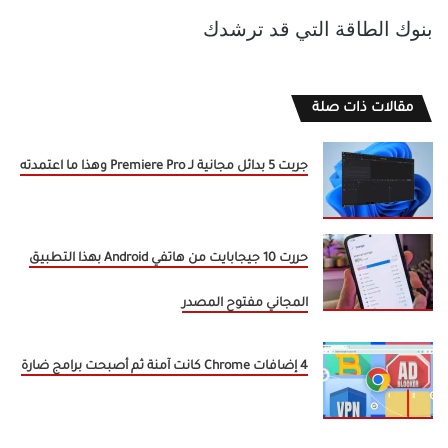
بنوك الطاقة التي قد ترشدك
مقالات ذات صلة
جربت 5 بدائل مجانية لـ Premiere Pro وهذا ما اعتمدته
حررت 10 جيجابايت من هاتفي Android بهذا التطبيق
المجاني مفتوح المصدر
4 إضافات Chrome كانت آمنة ثم أصبحت برامج ضارة