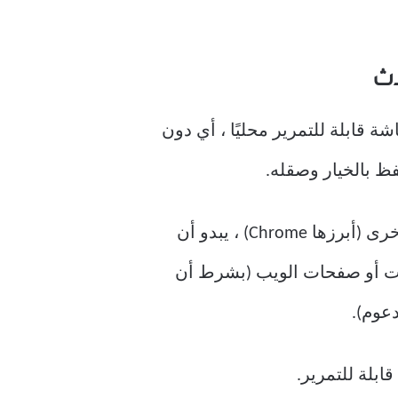
اط لقطات شاشة قابلة للتمرير محليًا ، أي دون
بينما اقتصرت ميزة لقطات الشاشة في البداية على بعض التطبيقات مع استبعاد التطبيقات الأخرى (أبرزها Chrome) ، يبدو أن
ات أو صفحات الويب (بشرط أن