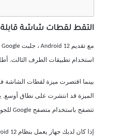
التقط لقطات شاشة قابلة للتمرير على ndroid 12
م
استخدام تطبيقات الطرف الثالث. أطلقت Google منذ ذلك الحين نظام Android 13 ، الذي احتفظ بال
الميزة قد انتشرت على نطاق أوسع. 
تتصفح باستخدام متصفح Google للجوال أو Opera / Brave / Edge ، حيث لا يزال Firefox غير مدعوم).
إذا كان لديك جهاز يعمل بنظام Android 12 أو أعلى ، فاتبع هذه الخطوات لالتقاط لقطة شاشة قابلة للتمرير.