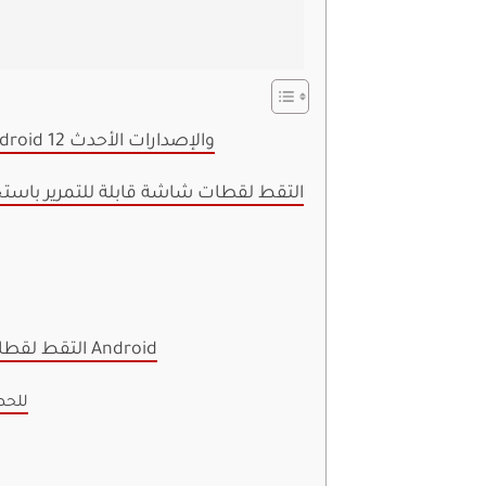
التقط لقطات شاشة قابلة للتمرير على Android 12 والإصدارات الأحدث
التقط لقطات شاشة قابلة للتمرير باستخ
التقط لقطات طويلة باستخدام أي هاتف يعمل بنظام Android
gShot