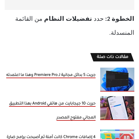
الخطوة 2:
حدد
تفضيلات النظام
من القائمة
المنسدلة.
مقالات ذات صلة
جربت 5 بدائل مجانية لـ Premiere Pro وهذا ما اعتمدته
حررت 10 جيجابايت من هاتفي Android بهذا التطبيق
المجاني مفتوح المصدر
4 إضافات Chrome كانت آمنة ثم أصبحت برامج ضارة