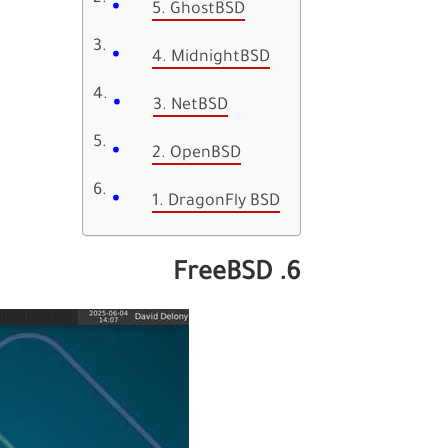
5. GhostBSD
4. MidnightBSD
3. NetBSD
2. OpenBSD
1. DragonFly BSD
6. FreeBSD