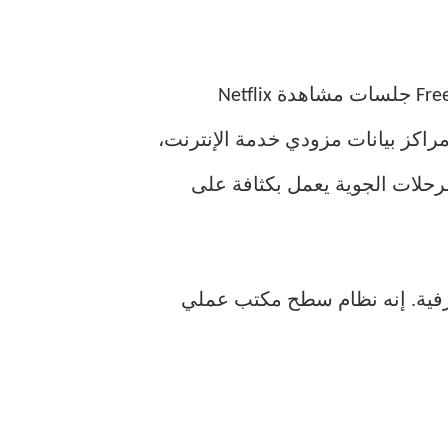
قد يكون FreeBSD أقل شيوعًا من Linux، ولكنه يُستخدم في بعض المجالات المهمة. يدعم FreeBSD جلسات مشاهدة Netflix
رة عن صندوق يوضع في مراكز بيانات مزودي خدمة الإنترنت،
ى أجهزتك. سيسعد خبراء الطيران بمعرفة أن موقع FlightAware لتتبع الرحلات الجوية يعمل بكثافة على
ستخدم، أو “أرض المستخدم”، هي الإعدادات الافتراضية في محطة macOS الطرفية. إنه نظام سطح مكتب عملي