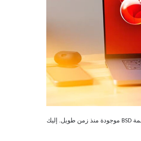
عندما تفكر في أنظمة التشغيل مفتوحة المصدر، قد يتبادر إلى ذهنك توزيعات لينكس، لكن أنظمة BSD موجودة منذ زمن طويل. إليك