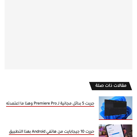
مقالات ذات صلة
جربت 5 بدائل مجانية لـ Premiere Pro وهذا ما اعتمدته
حررت 10 جيجابايت من هاتفي Android بهذا التطبيق