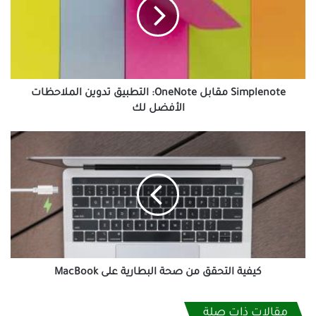
التطبيق
تدوين
الملاحظات
الأفضل
لك
Simplenote مقابل OneNote: التطبيق تدوين الملاحظات
الأفضل لك
كيفية
التحقق
من
صحة
البطارية
على
MacBook
كيفية التحقق من صحة البطارية على MacBook
مقالات ذات صلة