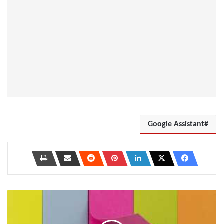
Google Assistant
Simplenote
مقابل
OneNote: