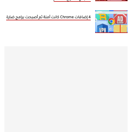
4 إضافات Chrome كانت آمنة ثم أصبحت برامج ضارة