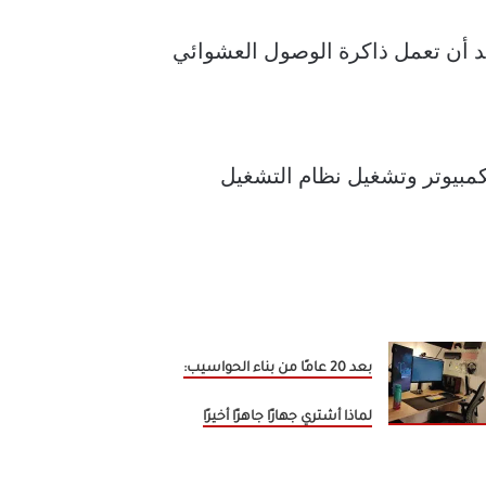
In، هناك أمر واحد مؤكد: أنت تريد أن تعمل ذاكرة الوصول العشوائي
تركيب شرائح ذاكرة الوصول العشوائي (RAM) في جهاز الكمبيوتر وتشغيل نظام التشغيل
بعد 20 عامًا من بناء الحواسيب:
لماذا أشتري جهازًا جاهزًا أخيرًا