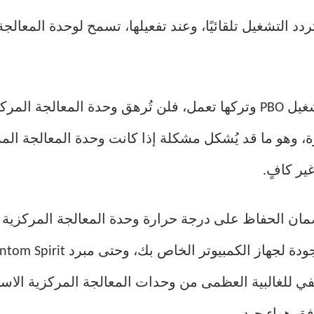
يزة حصرية من AMD لرفع تردد التشغيل تلقائيًا، وعند تفعيلها، تسمح لوحد
في معظم الحالات، يمكنك ببساطة تشغيل PBO وتركها تعمل، فلن تُرهق و
ة، وهو ما قد يُشكل مشكلة إذا كانت وحدة المعالجة الم
ير كافٍ.
ن الحفاظ على درجة حرارة وحدة المعالجة المركزية ض
ي يبلغ سعره 40 دولارًا يكفي للغالبية العظمى من وحدات المعالجة المركز