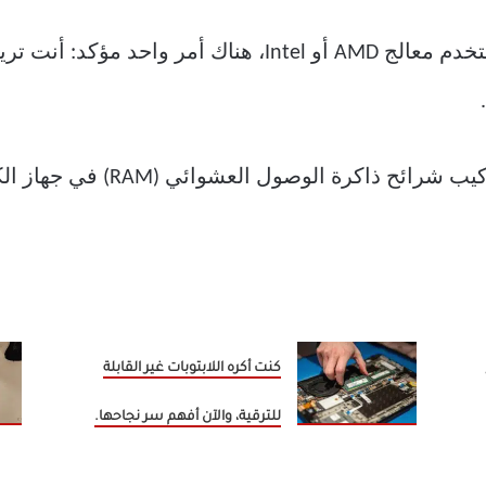
مع ذلك، وبغض النظر عما إذا كنت تستخدم معالج AMD أو tel
لسوء الحظ، لا يحدث هذا عادةً عند 
كنت أكره اللابتوبات غير القابلة
للترقية، والآن أفهم سر نجاحها.