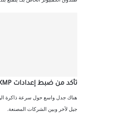
صندوق الكمبيوتر الخاص بك يتمتع بتد
تأكد من ضبط إعدادات XMP وEXPO بشكل صحيح.
جيل لآخر وبين الشركات المصنعة.