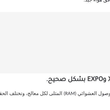
فق هواء جيد.
هناك جدل واسع حول سرعة ذاكرة الوصول العشوائي (RAM) المث