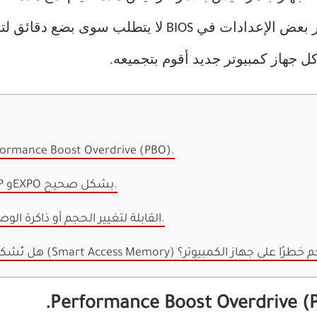
التضحية بالأداء الأمثل، خاصةً وأن تغيير بعض الإعدادات
 جهاز كمبيوتر جديد أقوم بتجميعه.
تأكد من تفعيل خاصية ormance Boost Overdrive (PBO
تأكد من ضبط إعدادات XMP وEXPO بشكل صحيح.
فعّل خاصية BAR القابلة لتغيير الحجم أو ذاكرة الوصول الذكي.
ذكي القابلة لتغيير الحجم خطرًا على جهاز الكمبيوتر؟