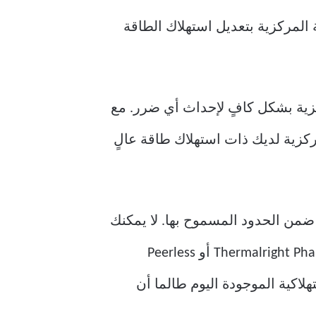
ة المعالجة المركزية بتعديل استهلاك الطاقة
حدة المعالجة المركزية بشكل كافٍ لإحداث أي ضرر. مع
ركزية لديك ذات استهلاك طاقة عالٍ
من الحدود المسموح بها. لا يمكنك
أن تخطئ باختيار مبرد هوائي عالي الجودة لجهاز الكمبيوتر الخاص بك، وحتى مبرد Thermalright Phantom Spirit أو Peerless
ية الاستهلاكية الموجودة اليوم طالما أن