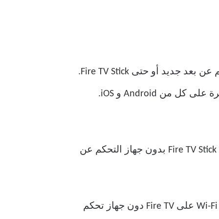
إذا لم يكن جهاز التحكم عن بُعد مفيدًا أو فقدته ، فقد تعتقد أن الوقت قد حان لشراء جهاز تحكم عن بعد جديد أو حتى Fire TV Stick.
و لكن، ليس هذا هو الحل بالنسبة لك حيث يمكنك التحكم في Fire TV من خلال تطبيقاته المتوفرة على كل من Android و iOS.
لذلك ، إذا كنت لا تزال تتمتع بإمكانية الوصول إلى شبكة Wi-Fi القديمة وترغب في تغيير شبكة Wi-Fi على Fire TV دون جهاز تحكم