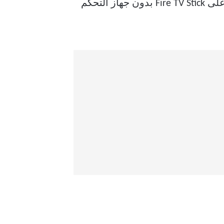
هل تواجه وضعا مماثلا؟ لا تقلق نحن هنا للمساعدة. سنخبرك ببعض الطرق لتغيير شبكة Wi-Fi على Fire TV Stick بدون جهاز التحكم