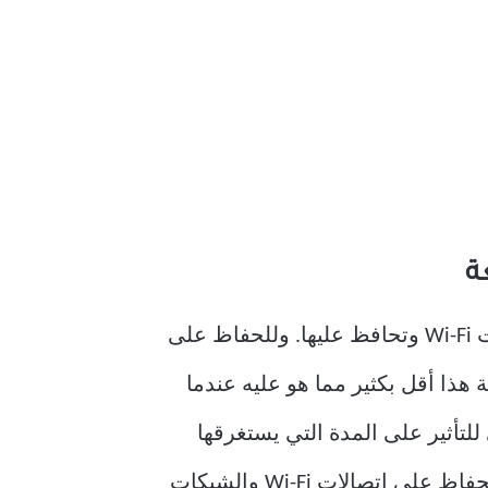
ة
بشكل عام، تبحث جميع الهواتف الذكية باستمرار عن اتصالات بشبكات الهاتف الخلوي وشبكات Wi-Fi وتحافظ عليها. وللحفاظ على
 هذا أقل بكثير مما هو عليه عندما
للتأثير على المدة التي يستغرقها
جهازك لشحنه. على وجه التحديد، تستخدم معظم الهواتف الذكية حوالي 18.1% من البطارية للحفاظ على اتصالات Wi-Fi والشبكات