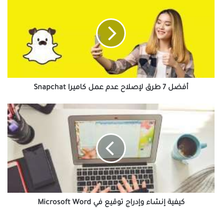
7
طرق
لإصلاح
عدم
عمل
كاميرا
Snapchat
أفضل 7 طرق لإصلاح عدم عمل كاميرا Snapchat
كيفية
إنشاء
وإدراج
توقيع
في
Microsoft
Word
كيفية إنشاء وإدراج توقيع في Microsoft Word