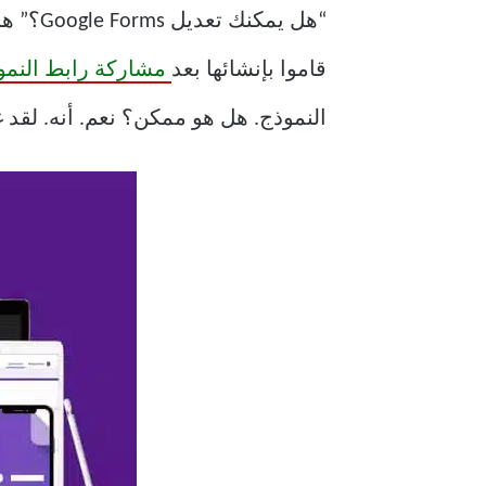
“هل يم
قاموا بإنشائها بعد
مشاركة رابط النمو
النموذج. هل هو ممكن؟ نعم. أنه. لقد غطينا كيفية تحرير Google Forms على الهات