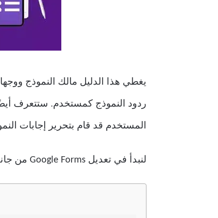
يغطي هذا الدليل مالك النموذج ووجها
ردود النموذج كمستخدم. ستتعرف أيضً
المستخدم قد قام بتحرير إجابات النمو
لنبدأ في تعديل Google Forms من جانب المالك متبوعًا بالمستخدم.