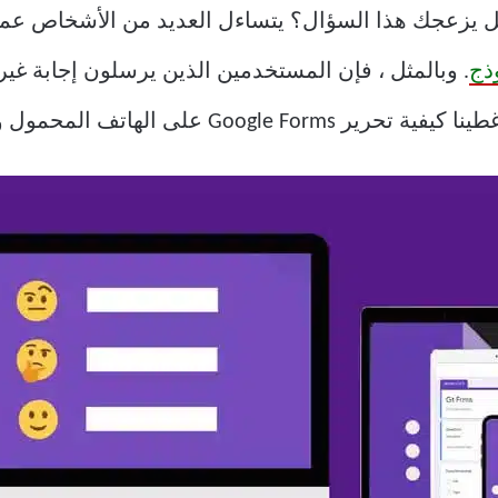
كنك تعديل Google Forms؟” هل يزعجك هذا السؤال؟ يتساءل العديد من الأ
ذج
. وبالمثل ، فإن المستخدمين الذين يرسلون إجابة غي
ف المحمول وسطح المكتب في هذا الدليل.