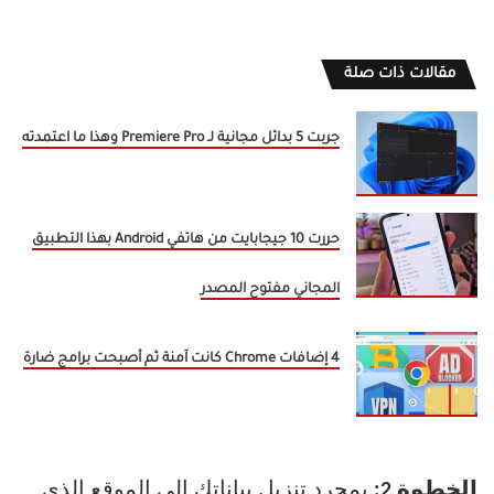
مقالات ذات صلة
جربت 5 بدائل مجانية لـ Premiere Pro وهذا ما اعتمدته
حررت 10 جيجابايت من هاتفي Android بهذا التطبيق
المجاني مفتوح المصدر
4 إضافات Chrome كانت آمنة ثم أصبحت برامج ضارة
الخطوة 2:
بمجرد تنزيل بياناتك إلى الموقع الذي