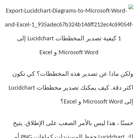
ولكن ماذا عن تصدير هذه المخططات؟ كي تكون
اكثر دقة. كيف يمكنك تصدير مخططات Lucidchart
إلى Microsoft Word و Excel؟
حسنًا ، هذا ليس بالأمر الصعب على الإطلاق. يتيح
لك Lucidchart حفظ المستندات كملفات PNG أو