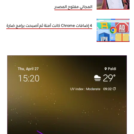
المجاني مفتوح المصدر
4 إضافات Chrome كانت آمنة ثم أصبحت برامج ضارة