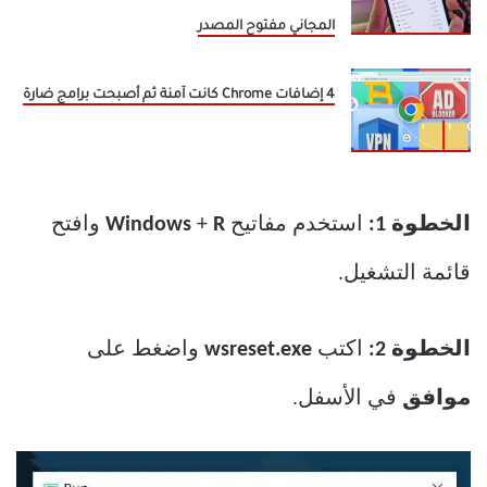
المجاني مفتوح المصدر
4 إضافات Chrome كانت آمنة ثم أصبحت برامج ضارة
الخطوة 1:
استخدم مفاتيح
R
+
Windows
وافتح
قائمة التشغيل.
الخطوة 2:
اكتب
wsreset.exe
واضغط على
موافق
في الأسفل.