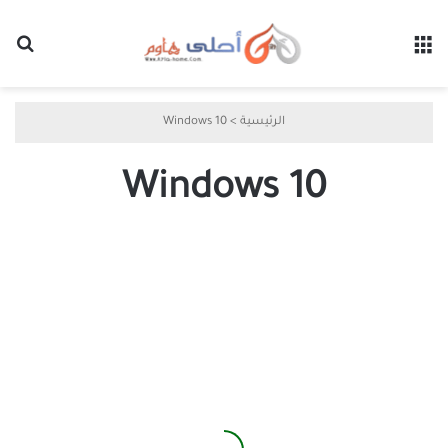
القائمة
بح
الرئيسية
>
Windows 10
Windows 10
كيفية
الحصول
على
دعم
موسع
في
Windows
10
مجاناً