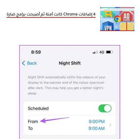
4 إضافات Chrome كانت آمنة ثم أصبحت برامج ضارة