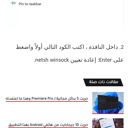
2. داخل النافذة ، اكتب الكود التالي أولاً واضغط
على Enter: إعادة تعيين netsh winsock.
مقالات ذات صلة
جربت 5 بدائل مجانية لـ Premiere Pro وهذا ما اعتمدته
حررت 10 جيجابايت من هاتفي Android بهذا التطبيق