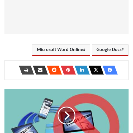
Microsoft Word Online
Google Docs
كيفية
حظر
أي
موقع
ويب
على
جهاز