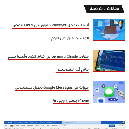
مقالات ذات صلة
أسباب تجعل Windows يتفوق على Linux لبعض
المستخدمين حتى اليوم
مقارنة Claude و Gemini في كتابة الكود وأيهما يقدم
نتائج أدق للمبرمجين
ميزات في Google Messages تجعل مستخدمي
iPhone يتمنون وجودها