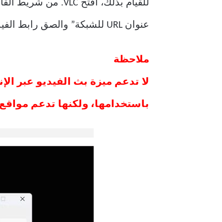
للقيام بذلك، افتح 
عنوان URL للشبكة” والصق رابط الفيديو الذي تريد مشاهدته. ثم، انقر على زر “تشغيل” في الأسفل.
ملاحظة
باستخدامها، ولكنها تدعم مواقع أخرى مثل