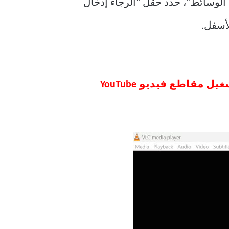
ذة “فتح الوسائط”، حدد حقل “الرجاء إدخال
لا تدعم ميزة بث الفيديو عبر الإنترنت في VLC جميع المواقع المتاحة. لا يمكنك تشغيل مقاطع فيديو YouTube