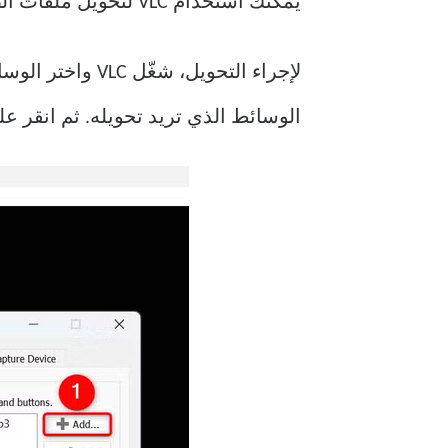
يمكنك استخدام VLC لتحويل ملفات الصوت والفيديو من صيغة إلى أخرى. هذا يسمح لك باستخدام صيغة الملف المناسبة أينما كنت.
لإجراء التحويل
الوسائط الذي تريد تحويله. ثم انقر 