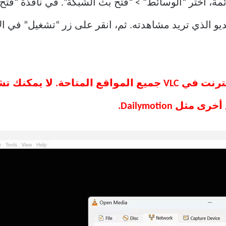
VLC. من شريط القائمة، اختر “الوسائط” > “فتح بث الشبكة”. في ناف
 Dailymotion.