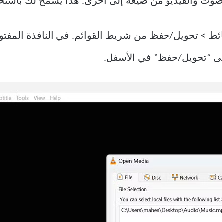
، شغّل VLC واختر الوسائط > تحويل/حفظ من شريط القوائم. في الناف
على “تحويل/حفظ” في الأسفل.