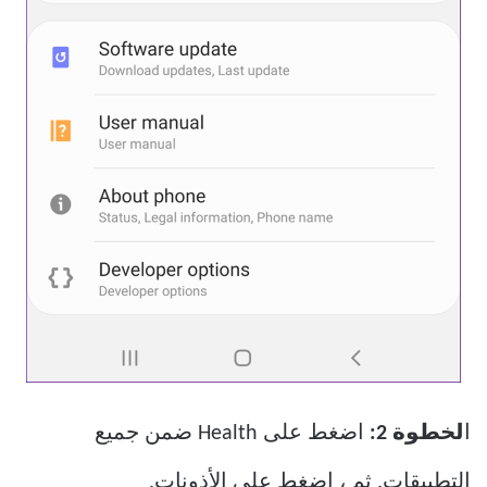
ا
لخطوة 2:
اضغط على Health ضمن جميع
التطبيقات. ثم ، اضغط على الأذونات.