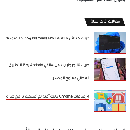
مقالات ذات صلة
جربت 5 بدائل مجانية لـ Premiere Pro وهذا ما اعتمدته
حررت 10 جيجابايت من هاتفي Android بهذا التطبيق
المجاني مفتوح المصدر
4 إضافات Chrome كانت آمنة ثم أصبحت برامج ضارة