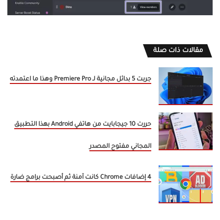
مقالات ذات صلة
جربت 5 بدائل مجانية لـ Premiere Pro وهذا ما اعتمدته
حررت 10 جيجابايت من هاتفي Android بهذا التطبيق
المجاني مفتوح المصدر
4 إضافات Chrome كانت آمنة ثم أصبحت برامج ضارة