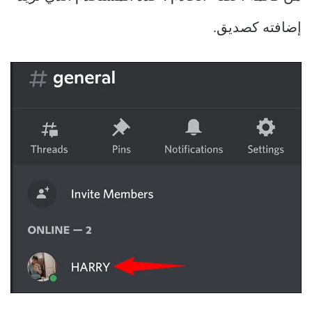
إضافته كصديق.