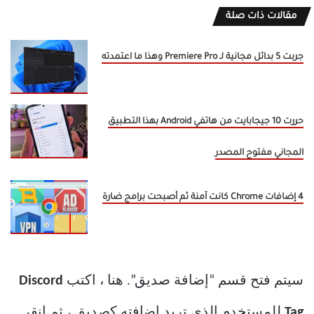
مقالات ذات صلة
جربت 5 بدائل مجانية لـ Premiere Pro وهذا ما اعتمدته
حررت 10 جيجابايت من هاتفي Android بهذا التطبيق
المجاني مفتوح المصدر
4 إضافات Chrome كانت آمنة ثم أصبحت برامج ضارة
سيتم فتح قسم “إضافة صديق”. هنا ، اكتب
Discord
Tag
للمستخدم الذي تريد إضافته كصديق ، ثم انقر