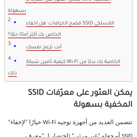
بسهولة
فضح الخرافات: هل إخفاء SSID اللاسلكي
الخاص بك أكثر أمانًا حقًا؟
أنت تزعج نفسك
كيفية تأمين شبكة Wi-Fi الخاصة بك بدلاً من
ذلك
يمكن العثور على معرّفات SSID
المخفية بسهولة
تتضمن العديد من أجهزة توجيه Wi-Fi خيارًا “لإخفاء”
SSID أو جعله “غير مرئي” (اختصار لـ “معرف