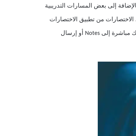
اولة. بالإضافة إلى بعض المسارات التدريبية
تصارات الذكية إلى Apple Watch. تعثر الساعة على الاختصارات من تطبيق الاختصارات
على هاتفك. من السهل إضافتها وتشغيلها. على سبيل المثال ، إذا كنت بحاجة إلى إضافة أفكارك مباشرة إلى Notes أو إرسال