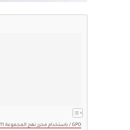
كيفية حظر تحديث Windows 11 باستخدام محرر نهج المجموعة / GPO