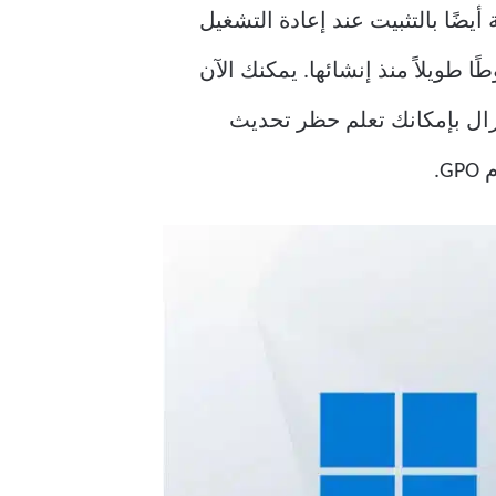
روفة أيضًا بالتثبيت عند إعادة التشغيل
يرجع ذلك إلى قدرتها على تنزيل التحديثات تلقائيًا. قطعت تحديثات Windows شوطًا طويلاً منذ إنشائها. يمكنك الآن
 يزال بإمكانك تعلم حظر تحديث