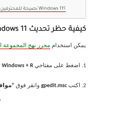
نصيحة للمحترفين: هل يوصى بتعطيل تحديثات Windows 11؟
كيفية حظر تحديث Windows 11 باستخدام محرر نهج المجموعة / GPO
يمكن استخدام
محرر نهج المجموعة ا
1. اضغط على مفتاحي
Windows + R
م
2. اكتب
gpedit.msc
وانقر فوق
“مواف