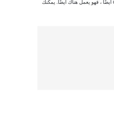
تم دمج Google Cast أيضًا في Google Chrome ، وبما أن Microsoft Edge مبني على Chromium أيضًا ، فهو يعمل هناك أيضًا. يمكنك