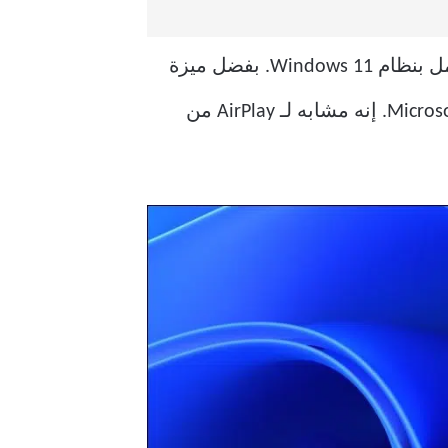
ليس عليك أن تقتصر على استخدام الشاشة المتصلة فعليًا بجهاز الكمبيوتر الشخصي الذي يعمل بنظام Windows 11. بفضل ميزة
الإرسال من Google ، يمكنك نسخ سطح المكتب بسهولة من خلال متصفح Chrome أو Microsoft Edge. إنه مشابه لـ AirPlay من