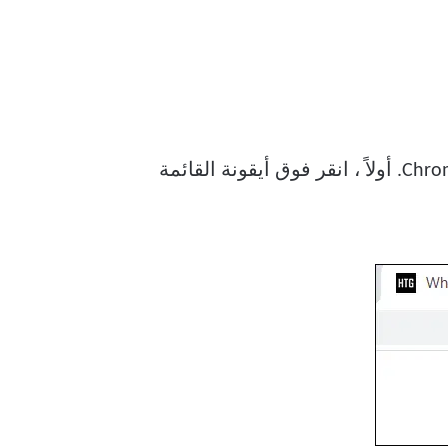
الوظائف هي نفسها تمامًا في Chrome و Edge ، لكنها تقع في أماكن مختلفة قليلاً. سنبدأ مع Chrome. أولاً ، انقر فوق أيقونة القائمة