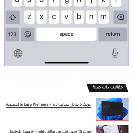
مقالات ذات صلة
جربت 5 بدائل مجانية لـ Premiere Pro وهذا ما اعتمدته
حررت 10 جيجابايت من هاتفي Android بهذا التطبيق