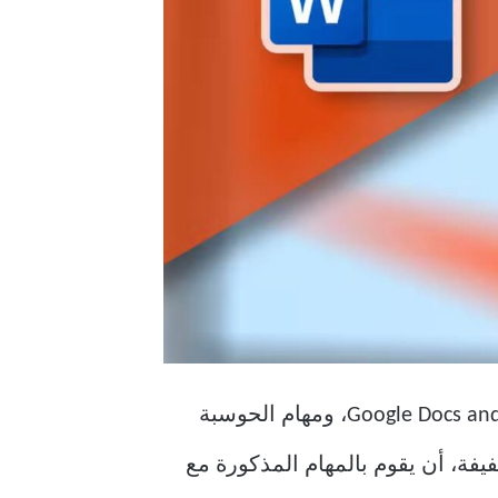
يمكن للكمبيوتر المكتبي المستخدم للعمل المكتبي، مثل مجموعة Microsoft Office أو Google Docs and Sheets، ومهام الحوسبة
فة، أن يقوم بالمهام المذكورة مع