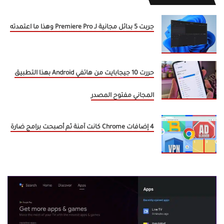
جربت 5 بدائل مجانية لـ Premiere Pro وهذا ما اعتمدته
حررت 10 جيجابايت من هاتفي Android بهذا التطبيق
المجاني مفتوح المصدر
4 إضافات Chrome كانت آمنة ثم أصبحت برامج ضارة