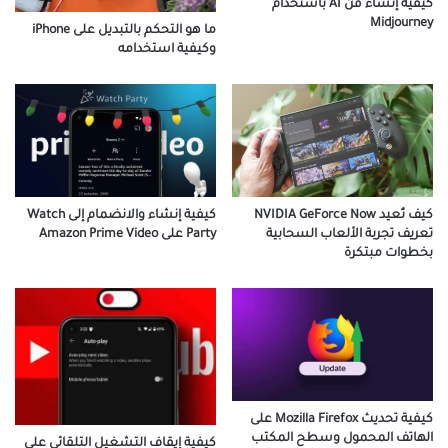
كيفية إنشاء فن AI باستخدام
Midjourney
ما هو التحكم بالتبديل على iPhone
وكيفية استخدامه
كيف تُعيد NVIDIA GeForce Now
كيفية إنشاء والانضمام إلى Watch
تعريف تجربة الألعاب السحابية
Party على Amazon Prime Video
بخطوات مبتكرة
كيفية تحديث Mozilla Firefox على
الهاتف المحمول وسطح المكتب
كيفية إيقاف التشغيل التلقائي على