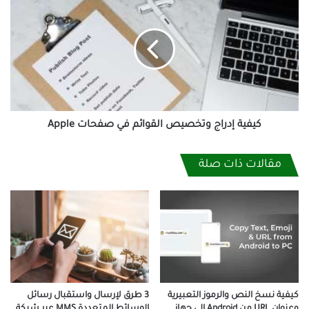
إدراج
وتخصيص
القوائم
في
صفحات
Apple
كيفية إدراج وتخصيص القوائم في صفحات Apple
مقالات ذات صلة
كيفية نسخ النص والرموز التعبيرية
3 طرق لإرسال واستقبال رسائل
وعنوان URL من Android إلى جهاز
الوسائط المتعددة MMS عبر شبكة