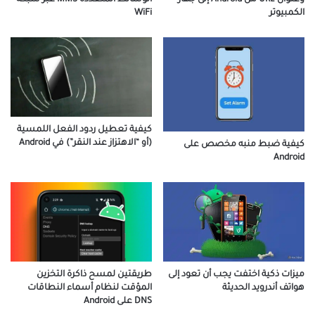
الكمبيوتر
WiFi
كيفية تعطيل ردود الفعل اللمسية
(أو “الاهتزاز عند النقر”) في Android
كيفية ضبط منبه مخصص على
Android
طريقتين لمسح ذاكرة التخزين
ميزات ذكية اختفت يجب أن تعود إلى
المؤقت لنظام أسماء النطاقات
هواتف أندرويد الحديثة
DNS على Android