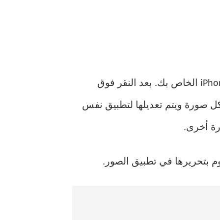
لنفترض أنك تريد نمط تحرير معين أو جمالية لبعض الصور التي نقرت عليها مؤخرًا من جهاز iPhone الخاص بك. بعد النقر فوق
كل صورة ويتم تعديلها لتطبيق نفس
م بتحريرها في تطبيق الصور.