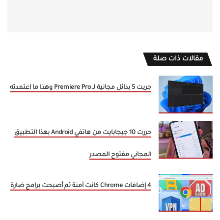
مقالات ذات صلة
جربت 5 بدائل مجانية لـ Premiere Pro وهذا ما اعتمدته
حررت 10 جيجابايت من هاتفي Android بهذا التطبيق
المجاني مفتوح المصدر
4 إضافات Chrome كانت آمنة ثم أصبحت برامج ضارة