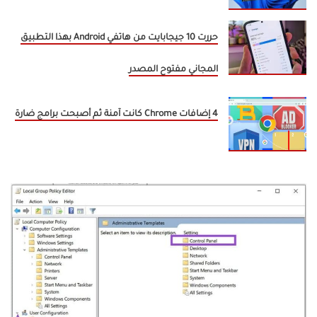
حررت 10 جيجابايت من هاتفي Android بهذا التطبيق
المجاني مفتوح المصدر
4 إضافات Chrome كانت آمنة ثم أصبحت برامج ضارة