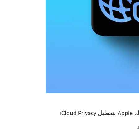
ولكن ماذا لو كنت لا ترغب في استخدام هذه الخدمة لمواقع ويب معينة؟ من الجيد أن تسمح لك Apple بتعطيل iCloud Privacy