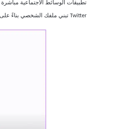
Twitter تبني ملفك الشخصي بناءً على استعلامات DNS لمواقع الويب التي تزورها.