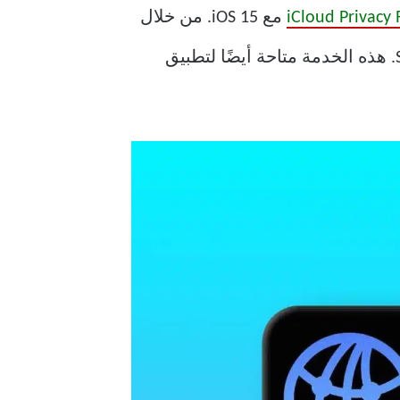
مع iOS 15. من خلال
تمكين Privacy Relay ، سيتم تعطيل تتبع الإعلانات لجميع مواقع الويب التي تتصفحها على Safari. هذه الخدمة متاحة أيضًا لتطبيق