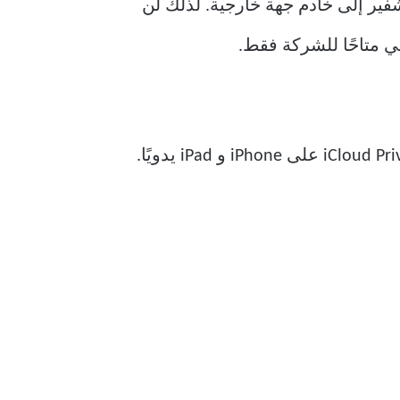
مفاتيح التشفير إلى خادم جهة خارجية. لذلك لن
بشكل افتراضي ، يتم تعطيل ترحيل خصوصية iCloud. دعونا نتحقق من كيفية تمكين iCloud Privacy Relay على iPhone و iPad يدويًا.