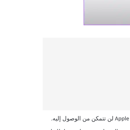
لمنع ذلك ، سيعيد iCloud Privacy Relay توجيه حركة مرور الويب نحو خادم جهة خارجية ، وحتى Apple لن تتمكن من الوصول إليه.