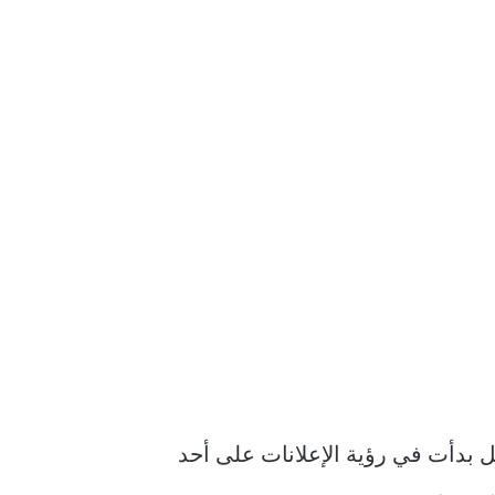
لخطوات ، دعنا نفهم بسرعة استخدام iCloud Privacy Relay على iPhone و iPad. هل بدأت في رؤية الإعلانات على أحد