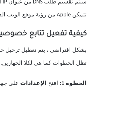
سي
تتمكن Apple من رؤية موقع الويب الذي تزوره. سيكون عنوان IP الخاص بك مع موقعك التقريبي متاحًا للشركة فقط.
كيفية تفعيل تتابع خصوصية LOUD
تظل الخطوات كما هي لكلا الجهازين.
الخطوة 1:
افتح
الإعدادات
على جهاز iPhone أو d