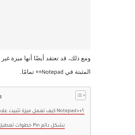
ومع ذلك، قد تعتقد أيضًا أنها ميزة غي
المثبتة في Notepad++ تمامًا.
s
كيف تعمل ميزة تثبيت علامات التبويب في Notepad++؟
خطوات تعطيل علامة التبويب Pin بشكل دائم