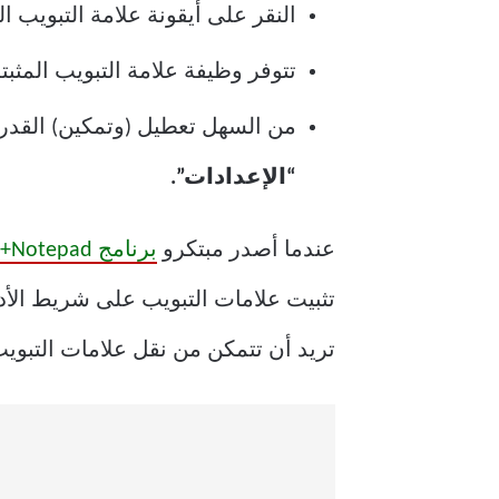
النقر على أيقونة علامة التبويب المثبتة في Notepad++ يبدل بين تشغيل وإيقاف تشغيل التثبي
تتوفر وظيفة علامة التبويب المثبتة اعتبارًا من
من السهل تعطيل (وتمكين) القدرة على تثبيت علامات التب
“الإعدادات”.
عندما أصدر مبتكرو
برنامج Notepad++ مفتوح المصدر الإصدار 8.7.2
تثبيت علامات التبويب على شريط الأد
تريد أن تتمكن من نقل علامات التبويب التي تعتقد أنها ا