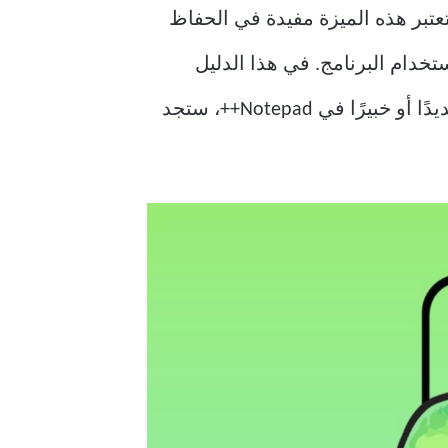
قة بسيطة لتعطيل ميزة تثبيت علامات التبويب (Pin Tabs) في Notepad++؟ تعتبر هذه الميزة مفيدة في الحفاظ
تخدام البرنامج. في هذا الدليل
العملي، ستتعرف على خطوات واضحة لتعطيل هذه الميزة دون تعقيد. سواء كنت مستخدمًا جديدًا أو خبيرًا في Notepad++، ستجد