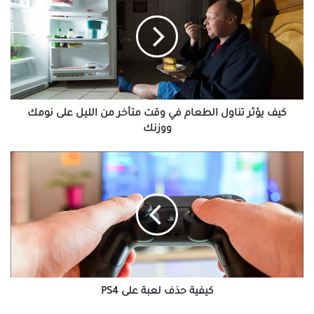
تناول
الطعام
في
وقت
متأخر
من
الليل
على
كيف يؤثر تناول الطعام في وقت متأخر من الليل على نومك
نومك
ووزنك
ووزنك
كيفية
حذف
لعبة
على
PS4
كيفية حذف لعبة على PS4