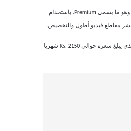
من التطبيق، فسيكون السعر المبدئي هو 900 روبية هندية شهريًا وهو ما يسمى Premium. باستخدام
نشر مقاطع فيديو أطول والتخصيص.
باستثناء خدمة كتابة المقال غير متوفرة في هذا الاشتراك. لذلك، تحتاج إلى شراء Premium+ الذي يبلغ سعره حوالي Rs. 2150 شهريا