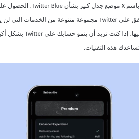
المعروف حاليًا باسم X موضع
منك وأنك شخص أصيل. يوفر لك التحقق على Twitter مجموعة متنوعة
علامات التجزئة الزرقاء من ال