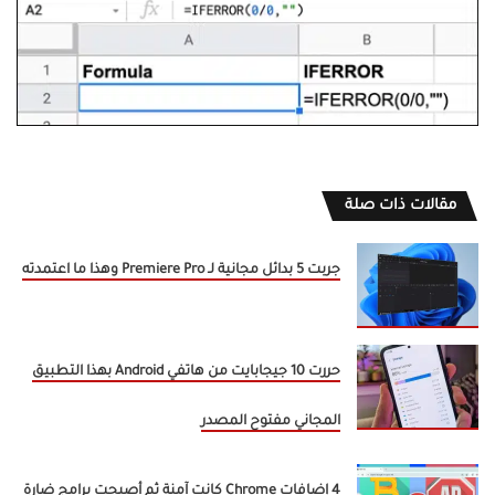
مقالات ذات صلة
جربت 5 بدائل مجانية لـ Premiere Pro وهذا ما اعتمدته
حررت 10 جيجابايت من هاتفي Android بهذا التطبيق
المجاني مفتوح المصدر
4 إضافات Chrome كانت آمنة ثم أصبحت برامج ضارة