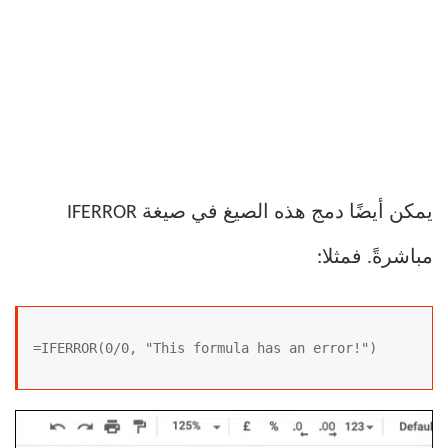
يمكن أيضًا دمج هذه الصيغ في صيغة IFERROR
مباشرةً. فمثلا:
=IFERROR(0/0, "This formula has an error!")