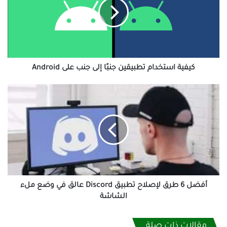
جنبًا
إلى
جنب
على
Android
كيفية استخدام تطبيقين جنبًا إلى جنب على Android
أفضل
6
طرق
لإصلاح
تطبيق
Discord
عالق
في
وضع
ملء
أفضل 6 طرق لإصلاح تطبيق Discord عالق في وضع ملء
الشاشة
الشاشة
مقالات ذات صلة