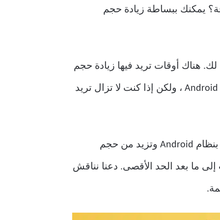
جة؟ يمكنك ببساطة زيادة حجم
لك. هناك أوقات تريد فيها زيادة حجم
المكالمات ، لكنك غير قادر على ذلك. بشكل عام ، يمكن التحكم في الإمكانات الصوتية لهواتف Android ، ولكن إذا كنت لا تزال تريد
هناك بعض تطبيقات وبرامج الجهات الخارجية الفعالة للغاية والتي ستعمل على كل جهاز يعمل بنظام Android وتزيد من حجم
ت مكالمة Android وزيادة حجم المكالمات إلى ما بعد الحد الأقصى. دعنا نناقش