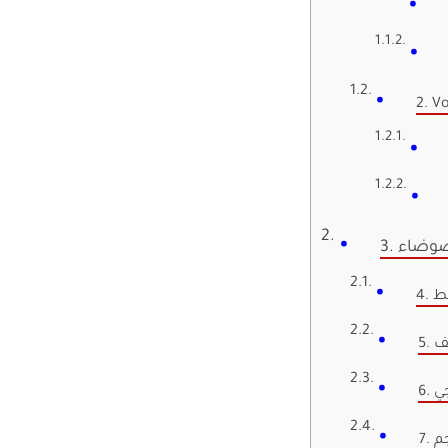
2. V
الضوضاء
قط
تف
جي
جم