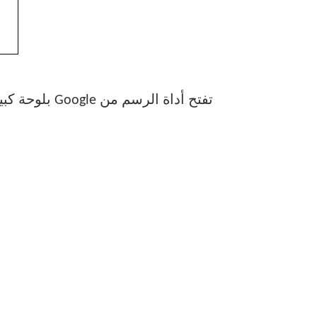
تفتح أداة الرسم من Google بلوحة كبيرة وفارغة لتوقيعك. انقر على المربع المنسدل تحديد خط واختر